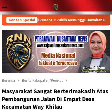
Loncat
Menu
ke
Mobile
konten
 Laboratorium Jadi Penentu: Publik Menunggu Jawaban Pemerintah
Konten Spesial
Beranda
Berita Kabupaten/Pemkot
Masyarakat Sangat Berterimakasih Atas
Pembangunan Jalan Di Empat Desa
Kecamatan Way Khilau