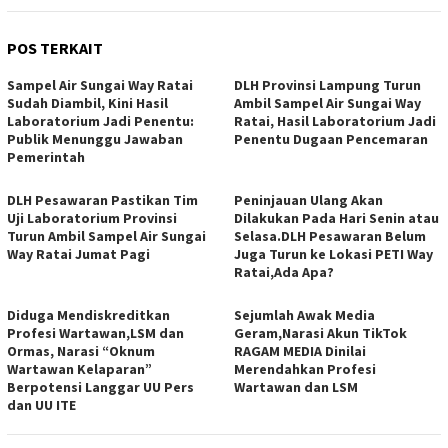
POS TERKAIT
Sampel Air Sungai Way Ratai
DLH Provinsi Lampung Turun
Sudah Diambil, Kini Hasil
Ambil Sampel Air Sungai Way
Laboratorium Jadi Penentu:
Ratai, Hasil Laboratorium Jadi
Publik Menunggu Jawaban
Penentu Dugaan Pencemaran
Pemerintah
DLH Pesawaran Pastikan Tim
Peninjauan Ulang Akan
Uji Laboratorium Provinsi
Dilakukan Pada Hari Senin atau
Turun Ambil Sampel Air Sungai
Selasa.DLH Pesawaran Belum
Way Ratai Jumat Pagi
Juga Turun ke Lokasi PETI Way
Ratai,Ada Apa?
Diduga Mendiskreditkan
Sejumlah Awak Media
Profesi Wartawan,LSM dan
Geram,Narasi Akun TikTok
Ormas, Narasi “Oknum
RAGAM MEDIA Dinilai
Wartawan Kelaparan”
Merendahkan Profesi
Berpotensi Langgar UU Pers
Wartawan dan LSM
dan UU ITE