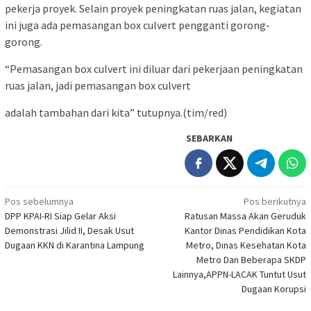
pekerja proyek. Selain proyek peningkatan ruas jalan, kegiatan
ini juga ada pemasangan box culvert pengganti gorong-
gorong.
“Pemasangan box culvert ini diluar dari pekerjaan peningkatan
ruas jalan, jadi pemasangan box culvert
adalah tambahan dari kita” tutupnya.(tim/red)
SEBARKAN
Navigasi
Pos sebelumnya
Pos berikutnya
DPP KPAI-RI Siap Gelar Aksi
Ratusan Massa Akan Geruduk
pos
Demonstrasi Jilid II, Desak Usut
Kantor Dinas Pendidikan Kota
Dugaan KKN di Karantina Lampung
Metro, Dinas Kesehatan Kota
Metro Dan Beberapa SKDP
Lainnya,APPN-LACAK Tuntut Usut
Dugaan Korupsi