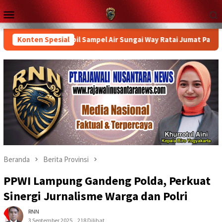
Loncat
Menu
ke
Mobile
konten
nsi Turun Ambil Sampel Air Sungai Way Ratai Jumat Pagi
Konten Spesial
P
Beranda
Berita Provinsi
PPWI Lampung Gandeng Polda, Perkuat
Sinergi Jurnalisme Warga dan Polri
RNN
3 September 2025
218 Dilihat