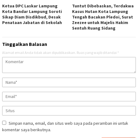
Ketua DPC Laskar Lampung
Tuntut Dibebaskan, Terdakwa
Kota Bandar Lampung Soroti
Kasus Hutan Kota Lampung
Sikap Diam Disdikbud, Desak
Tengah Bacakan Pledoi, Surat
Penataan Jabatan di Sekolah
Zeezee untuk Majelis Hakim
Sentuh Ruang Sidang
Tinggalkan Balasan
Alamat email Anda tidak akan dipublikasikan.
Ruas yang wajib ditandai
*
Simpan nama, email, dan situs web saya pada peramban ini untuk
komentar saya berikutnya.