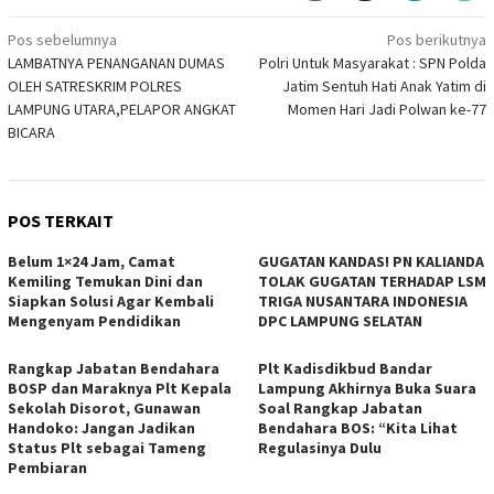
Navigasi
Pos sebelumnya
Pos berikutnya
LAMBATNYA PENANGANAN DUMAS
Polri Untuk Masyarakat : SPN Polda
pos
OLEH SATRESKRIM POLRES
Jatim Sentuh Hati Anak Yatim di
LAMPUNG UTARA,PELAPOR ANGKAT
Momen Hari Jadi Polwan ke-77
BICARA
POS TERKAIT
Belum 1×24 Jam, Camat
GUGATAN KANDAS! PN KALIANDA
Kemiling Temukan Dini dan
TOLAK GUGATAN TERHADAP LSM
Siapkan Solusi Agar Kembali
TRIGA NUSANTARA INDONESIA
Mengenyam Pendidikan
DPC LAMPUNG SELATAN
Rangkap Jabatan Bendahara
Plt Kadisdikbud Bandar
BOSP dan Maraknya Plt Kepala
Lampung Akhirnya Buka Suara
Sekolah Disorot, Gunawan
Soal Rangkap Jabatan
Handoko: Jangan Jadikan
Bendahara BOS: “Kita Lihat
Status Plt sebagai Tameng
Regulasinya Dulu
Pembiaran