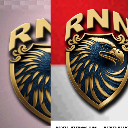
Loncat
ke
konten
BERITA INTERNASIONAL
BERITA NASI