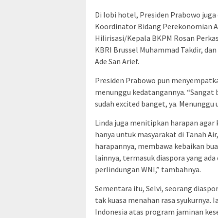
Di lobi hotel, Presiden Prabowo juga
Koordinator Bidang Perekonomian Ai
Hilirisasi/Kepala BKPM Rosan Perka
KBRI Brussel Muhammad Takdir, dan
Ade San Arief.
Presiden Prabowo pun menyempatkan
menunggu kedatangannya. “Sangat ba
sudah excited banget, ya. Menunggu u
Linda juga menitipkan harapan aga
hanya untuk masyarakat di Tanah Air,
harapannya, membawa kebaikan buat 
lainnya, termasuk diaspora yang ada
perlindungan WNI,” tambahnya.
Sementara itu, Selvi, seorang diaspo
tak kuasa menahan rasa syukurnya. 
Indonesia atas program jaminan kes