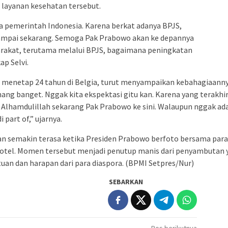
 layanan kesehatan tersebut.
 pemerintah Indonesia. Karena berkat adanya BPJS,
 sampai sekarang. Semoga Pak Prabowo akan ke depannya
rakat, terutama melalui BPJS, bagaimana peningkatan
ap Selvi.
dah menetap 24 tahun di Belgia, turut menyampaikan kebahagiaan
ang banget. Nggak kita ekspektasi gitu kan. Karena yang terakhi
as. Alhamdulillah sekarang Pak Prabowo ke sini. Walaupun nggak a
i part of,” ujarnya.
n semakin terasa ketika Presiden Prabowo berfoto bersama par
 hotel. Momen tersebut menjadi penutup manis dari penyambutan 
tuan dan harapan dari para diaspora. (BPMI Setpres/Nur)
SEBARKAN
Pos berikutnya