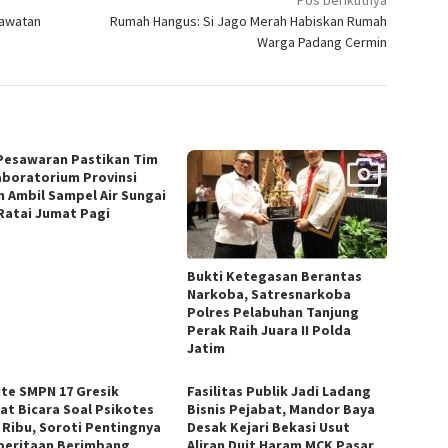
Lawatan
Rumah Hangus: Si Jago Merah Habiskan Rumah
Warga Padang Cermin
Pesawaran Pastikan Tim
Laboratorium Provinsi
n Ambil Sampel Air Sungai
Ratai Jumat Pagi
Bukti Ketegasan Berantas
Narkoba, Satresnarkoba
Polres Pelabuhan Tanjung
Perak Raih Juara II Polda
Jatim
te SMPN 17 Gresik
Fasilitas Publik Jadi Ladang
at Bicara Soal Psikotes
Bisnis Pejabat, Mandor Baya
 Ribu, Soroti Pentingnya
Desak Kejari Bekasi Usut
eritaan Berimbang
Aliran Duit Haram MCK Pasar