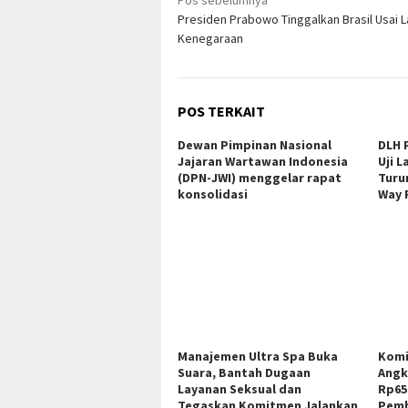
Navigasi
Presiden Prabowo Tinggalkan Brasil Usai 
pos
Kenegaraan
POS TERKAIT
Dewan Pimpinan Nasional
DLH 
Jajaran Wartawan Indonesia
Uji 
(DPN-JWI) menggelar rapat
Turu
konsolidasi
Way 
Manajemen Ultra Spa Buka
Komi
Suara, Bantah Dugaan
Angk
Layanan Seksual dan
Rp65
Tegaskan Komitmen Jalankan
Pemb