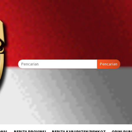
Pencarian
ONAL
BERITA PROVINSI
BERITA KABUPATEN/PEMKOT
OPINI PUB