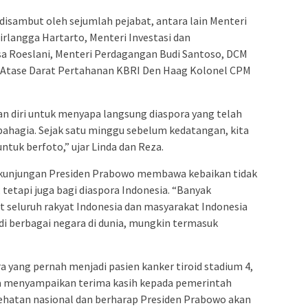
 disambut oleh sejumlah pejabat, antara lain Menteri
rlangga Hartarto, Menteri Investasi dan
sa Roeslani, Menteri Perdagangan Budi Santoso, DCM
 Atase Darat Pertahanan KBRI Den Haag Kolonel CPM
 diri untuk menyapa langsung diaspora yang telah
hagia. Sejak satu minggu sebelum kedatangan, kita
ntuk berfoto,” ujar Linda dan Reza.
r kunjungan Presiden Prabowo membawa kebaikan tidak
 tetapi juga bagi diaspora Indonesia. “Banyak
seluruh rakyat Indonesia dan masyarakat Indonesia
 di berbagai negara di dunia, mungkin termasuk
ra yang pernah menjadi pasien kanker tiroid stadium 4,
Ia menyampaikan terima kasih kepada pemerintah
ehatan nasional dan berharap Presiden Prabowo akan