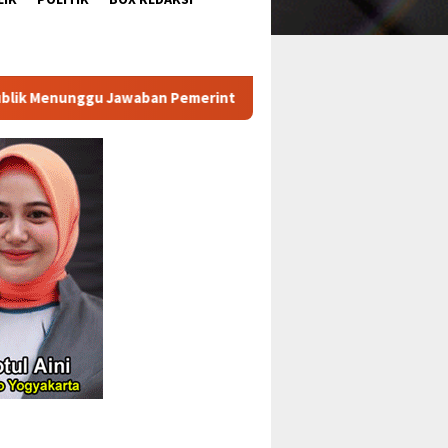
 Pemerintah
DLH Provinsi Lampung Turun Ambil Sampel Ai