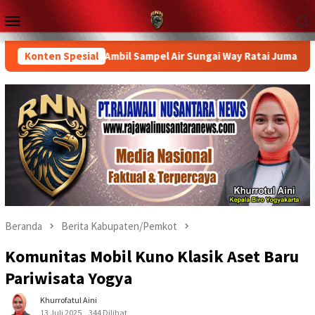
Loncat
Menu
ke
Mobile
konten
ovinsi Turun Ambil Sampel Air Sungai Way Ratai Jumat Pagi
Konten Spesial
Beranda
Berita Kabupaten/Pemkot
Komunitas Mobil Kuno Klasik Aset Baru
Pariwisata Yogya
Khurrofatul Aini
13 Juli 2025
344 Dilihat