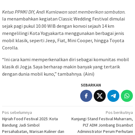
Ketua PPMKI DIY, Andi Kurniawan saat memberikan sambutan.
Ia menambahkan kegiatan Classic Wedding Festival dimulai
sejak pagi pukul 10.00 WIB dengan konvoi sejauh 14 km
mengelilingi Kota Yogyakarta menggunakan berbagai jenis
mobil klasik, seperti Jeep, Fiat, Mini Cooper, hingga Toyota
Corolla.
“Ini cara kami memperkenalkan diri sebagai komunitas mobil
klasik di Jogja. Saya berharap makin banyak yang tertarik
dengan dunia mobil kuno,” tambahnya. (Aini)
SEBARKAN
Navigasi
Pos sebelumnya
Pos berikutnya
Hijriah Food Festival 2025: Kota
Kunjungi Stand Festival Muharram,
pos
Bandung Jadi Simbol
PLT ADM Jombang Disambut
Persahabatan, Warisan Kuliner dan
Administrator Perum Perhutani