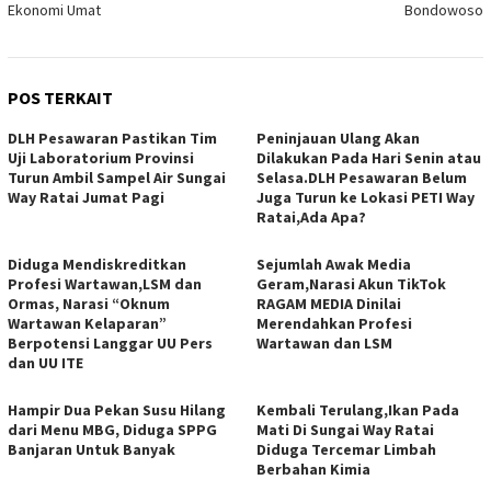
Ekonomi Umat
Bondowoso
POS TERKAIT
DLH Pesawaran Pastikan Tim
Peninjauan Ulang Akan
Uji Laboratorium Provinsi
Dilakukan Pada Hari Senin atau
Turun Ambil Sampel Air Sungai
Selasa.DLH Pesawaran Belum
Way Ratai Jumat Pagi
Juga Turun ke Lokasi PETI Way
Ratai,Ada Apa?
Diduga Mendiskreditkan
Sejumlah Awak Media
Profesi Wartawan,LSM dan
Geram,Narasi Akun TikTok
Ormas, Narasi “Oknum
RAGAM MEDIA Dinilai
Wartawan Kelaparan”
Merendahkan Profesi
Berpotensi Langgar UU Pers
Wartawan dan LSM
dan UU ITE
Hampir Dua Pekan Susu Hilang
Kembali Terulang,Ikan Pada
dari Menu MBG, Diduga SPPG
Mati Di Sungai Way Ratai
Banjaran Untuk Banyak
Diduga Tercemar Limbah
Berbahan Kimia