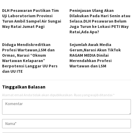
DLH Pesawaran Pastikan Tim
Peninjauan Ulang Akan
Uji Laboratorium Provinsi
Dilakukan Pada Hari Senin atau
Turun Ambil Sampel Air Sungai
Selasa.DLH Pesawaran Belum
Way Ratai Jumat Pagi
Juga Turun ke Lokasi PETI Way
Ratai,Ada Apa?
Diduga Mendiskreditkan
Sejumlah Awak Media
Profesi Wartawan,LSM dan
Geram,Narasi Akun TikTok
Ormas, Narasi “Oknum
RAGAM MEDIA Dinilai
Wartawan Kelaparan”
Merendahkan Profesi
Berpotensi Langgar UU Pers
Wartawan dan LSM
dan UU ITE
Tinggalkan Balasan
Alamat email Anda tidak akan dipublikasikan.
Ruas yang wajib ditandai
*