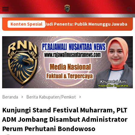
Loncat
Menu
ke
Mobile
konten
sil Laboratorium Jadi Penentu: Publik Menunggu Jawaban Pemerin
Konten Spesial
Beranda
Berita Kabupaten/Pemkot
Kunjungi Stand Festival Muharram, PLT
ADM Jombang Disambut Administrator
Perum Perhutani Bondowoso