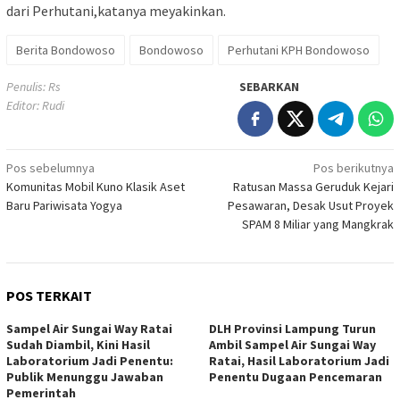
dari Perhutani,katanya meyakinkan.
Berita Bondowoso
Bondowoso
Perhutani KPH Bondowoso
Penulis: Rs
SEBARKAN
Editor: Rudi
Navigasi
Pos sebelumnya
Pos berikutnya
Komunitas Mobil Kuno Klasik Aset
Ratusan Massa Geruduk Kejari
pos
Baru Pariwisata Yogya
Pesawaran, Desak Usut Proyek
SPAM 8 Miliar yang Mangkrak
POS TERKAIT
Sampel Air Sungai Way Ratai
DLH Provinsi Lampung Turun
Sudah Diambil, Kini Hasil
Ambil Sampel Air Sungai Way
Laboratorium Jadi Penentu:
Ratai, Hasil Laboratorium Jadi
Publik Menunggu Jawaban
Penentu Dugaan Pencemaran
Pemerintah