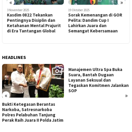
«
»
3 November 2025
19 Oktober 2025
1
Kasdim 0822 Tekankan
Sorak Kemenangan di GOR
S
Pentingnya Disiplin dan
Pelita: Dandim Cup I
H
Ketahanan Mental Prajurit
Lahirkan Juara dan
di Era Tantangan Global
Semangat Kebersamaan
P
T
HEADLINES
Manajemen Ultra Spa Buka
Suara, Bantah Dugaan
Layanan Seksual dan
Tegaskan Komitmen Jalankan
SOP
«
»
Bukti Ketegasan Berantas
Narkoba, Satresnarkoba
Polres Pelabuhan Tanjung
Perak Raih Juara II Polda Jatim