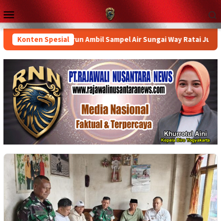
Loncat
Menu
ke
Mobile
konten
um Provinsi Turun Ambil Sampel Air Sungai Way Ratai Jumat Pagi
Konten Spesial