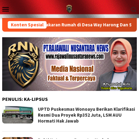
Loncat
Menu
ke
Mobile
konten
njungi Korban Kebakaran Rumah di Desa Way Harong Dan Serahka
Konten Spesial
PENULIS:
KA-LIPSUS
UPTD Puskesmas Wonoayu Berikan Klarifikasi
Resmi Dua Proyek Rp352 Juta, LSM AUU
Hormati Hak Jawab