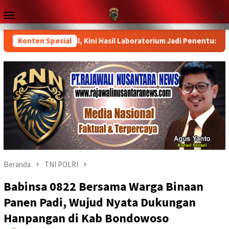
Loncat
Menu
ke
Mobile
konten
 Sudah Diambil, Kini Hasil Laboratorium Jadi Penentu: Publik M
Konten Spesial
Beranda
TNI POLRI
Babinsa 0822 Bersama Warga Binaan
Panen Padi, Wujud Nyata Dukungan
Hanpangan di Kab Bondowoso