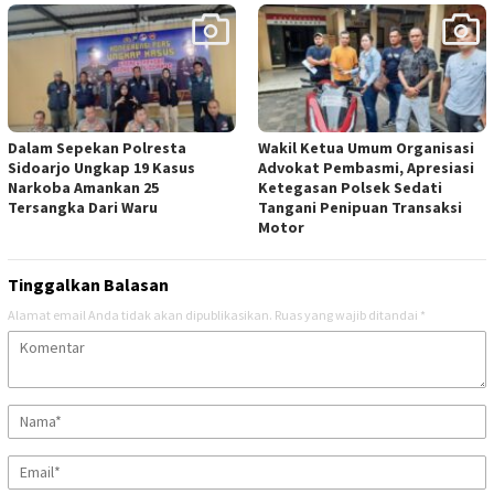
Dalam Sepekan Polresta
Wakil Ketua Umum Organisasi
Sidoarjo Ungkap 19 Kasus
Advokat Pembasmi, Apresiasi
Narkoba Amankan 25
Ketegasan Polsek Sedati
Tersangka Dari Waru
Tangani Penipuan Transaksi
Motor
Tinggalkan Balasan
Alamat email Anda tidak akan dipublikasikan.
Ruas yang wajib ditandai
*