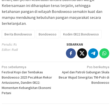
Kebersamaan ini diharapkan terus terjalin, sehingga
ketahanan pangan di wilayah Bondowoso semakin kuat dan
mampu mendukung kebutuhan pangan masyarakat secara
berkelanjutan.
Berita Bondowoso
Bondowoso
Kodim 0822 Bondowoso
Penulis: Rs
SEBARKAN
Editor: Rudi
Navigasi
Pos sebelumnya
Pos berikutnya
Festival Kopi dan Tembakau
Apel dan Patroli Gabungan Skala
pos
Bondowoso 2025 Pecahkan Rekor
Besar Wujud Sinergitas TNI-Polri di
Antusiasme, Dandim 0822:
Bondowoso
Momentum Kebangkitan Ekonomi
Petani