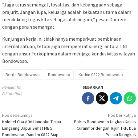
“Jaga terus semangat, loyalitas, dan kebanggaan sebagai
prajurit. Jangan lupa, keluarga adalah kekuatan utama dalam
mendukung tugas kita sebagai abdi negara,” pesan Danrem
dengan penuh semangat.
Kunjungan kerja ini tidak hanya memperkuat pembinaan
internal satuan, tetapi juga mempererat sinergi antara TNI
dengan unsur Forkopimda dalam menjaga kondusivitas wilayah
Bondowoso.
Berita Bondowoso
Bondowoso
Kodim 0822 Bondowoso
Penulis: Rs
SEBARKAN
Editor: Rudi
Navigasi
Pos sebelumnya
Pos berikutnya
Kolonel Cba Afid Handoko Tinjau
Polres Bondowoso Ungkap Kasus
pos
Langsung Dapur Sehat MBG
Curanmor dengan Tujuh TKP, Dua
Bondowoso, Dandim 0822 Siap
Pelaku Diringkus