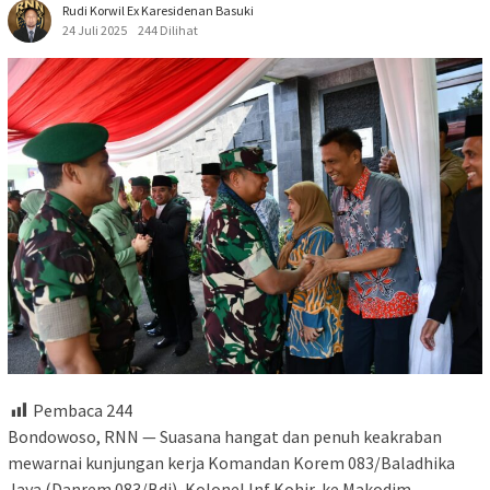
Rudi Korwil Ex Karesidenan Basuki
24 Juli 2025
244 Dilihat
Pembaca
244
Bondowoso, RNN — Suasana hangat dan penuh keakraban
mewarnai kunjungan kerja Komandan Korem 083/Baladhika
Jaya (Danrem 083/Bdj), Kolonel Inf Kohir, ke Makodim