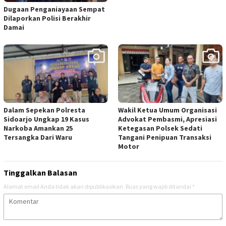
Dugaan Penganiayaan Sempat
Dilaporkan Polisi Berakhir
Damai
Dalam Sepekan Polresta
Wakil Ketua Umum Organisasi
Sidoarjo Ungkap 19 Kasus
Advokat Pembasmi, Apresiasi
Narkoba Amankan 25
Ketegasan Polsek Sedati
Tersangka Dari Waru
Tangani Penipuan Transaksi
Motor
Tinggalkan Balasan
Alamat email Anda tidak akan dipublikasikan.
Ruas yang wajib ditandai
*