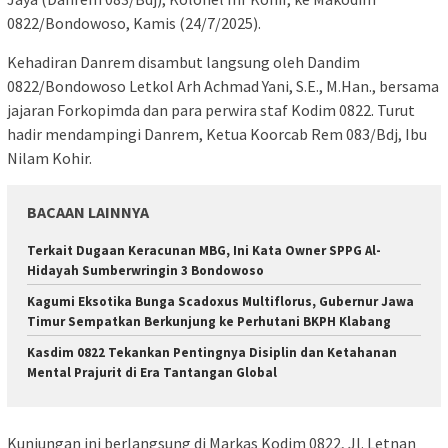
0822/Bondowoso, Kamis (24/7/2025).
Kehadiran Danrem disambut langsung oleh Dandim
0822/Bondowoso Letkol Arh Achmad Yani, S.E., M.Han., bersama
jajaran Forkopimda dan para perwira staf Kodim 0822. Turut
hadir mendampingi Danrem, Ketua Koorcab Rem 083/Bdj, Ibu
Nilam Kohir.
BACAAN LAINNYA
Terkait Dugaan Keracunan MBG, Ini Kata Owner SPPG Al-
Hidayah Sumberwringin 3 Bondowoso
Kagumi Eksotika Bunga Scadoxus Multiflorus, Gubernur Jawa
Timur Sempatkan Berkunjung ke Perhutani BKPH Klabang
Kasdim 0822 Tekankan Pentingnya Disiplin dan Ketahanan
Mental Prajurit di Era Tantangan Global
Kunjungan ini berlangsung di Markas Kodim 0822, Jl. Letnan