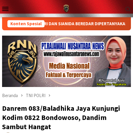
Loncat
Menu
ke
Mobile
konten
UGAAN MERKURI DAN SIANIDA BEREDAR DIPERTANYAKAN
Konten Spesial
An
Beranda
TNI POLRI
Danrem 083/Baladhika Jaya Kunjungi
Kodim 0822 Bondowoso, Dandim
Sambut Hangat