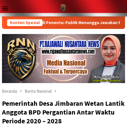
Loncat
Menu
ke
Mobile
konten
aboratorium Jadi Penentu: Publik Menunggu Jawaban Pemerintah
Konten Spesial
Beranda
Berita Nasional
Pemerintah Desa Jimbaran Wetan Lantik
Anggota BPD Pergantian Antar Waktu
Periode 2020 – 2028