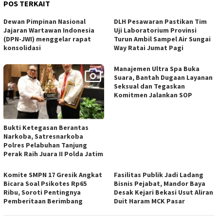
POS TERKAIT
Dewan Pimpinan Nasional
DLH Pesawaran Pastikan Tim
Jajaran Wartawan Indonesia
Uji Laboratorium Provinsi
(DPN-JWI) menggelar rapat
Turun Ambil Sampel Air Sungai
konsolidasi
Way Ratai Jumat Pagi
Manajemen Ultra Spa Buka
Suara, Bantah Dugaan Layanan
Seksual dan Tegaskan
Komitmen Jalankan SOP
Bukti Ketegasan Berantas
Narkoba, Satresnarkoba
Polres Pelabuhan Tanjung
Perak Raih Juara II Polda Jatim
Komite SMPN 17 Gresik Angkat
Fasilitas Publik Jadi Ladang
Bicara Soal Psikotes Rp65
Bisnis Pejabat, Mandor Baya
Ribu, Soroti Pentingnya
Desak Kejari Bekasi Usut Aliran
Pemberitaan Berimbang
Duit Haram MCK Pasar