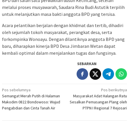
BPD dari salah satu perwakilan dusun Ketintang, setelah
melalui proses musyawarah, Saudara Rina Budi Astutik terpilih
untuk melanjutkan masa bakti anggota BPD yang tersisa.
Acara pelantikan berjalan dengan khidmat dan tertib, dihadiri
oleh sejumlah tokoh masyarakat, perangkat desa, serta
forkompinka Wonoayu. Dengan dilantiknya anggota BPD yang
baru, diharapkan kinerja BPD Desa Jimbaran Wetan dapat
kembali optimal dalam menjalankan tugas dan fungsinya.
SEBARKAN
Navigasi
Pos sebelumnya
Pos berikutnya
Semangat Merah Putih di Halaman
Masyarakat Adat Halangan Ratu
pos
Makodim 0822 Bondowoso: Wujud
Sesalkan Pemasangan Plang oleh
Pengabdian dan Cinta Tanah Air
PTPN I Regional 7 Rejosari