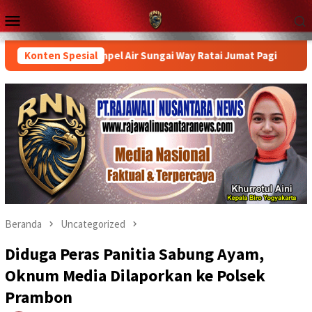
Loncat
Menu
ke
Mobile
konten
run Ambil Sampel Air Sungai Way Ratai Jumat Pagi
Konten Spesial
Peninj
Beranda
Uncategorized
Diduga Peras Panitia Sabung Ayam,
Oknum Media Dilaporkan ke Polsek
Prambon