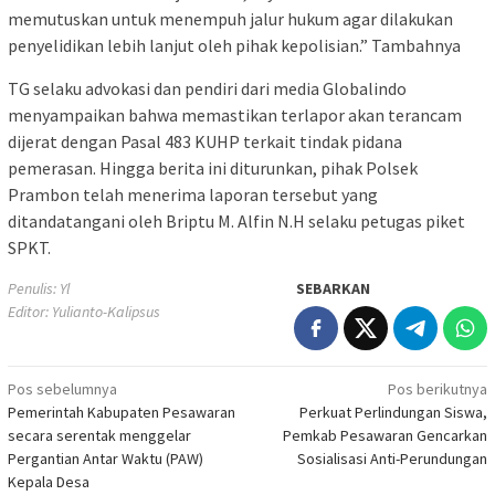
memutuskan untuk menempuh jalur hukum agar dilakukan
penyelidikan lebih lanjut oleh pihak kepolisian.” Tambahnya
TG selaku advokasi dan pendiri dari media Globalindo
menyampaikan bahwa memastikan terlapor akan terancam
dijerat dengan Pasal 483 KUHP terkait tindak pidana
pemerasan. Hingga berita ini diturunkan, pihak Polsek
Prambon telah menerima laporan tersebut yang
ditandatangani oleh Briptu M. Alfin N.H selaku petugas piket
SPKT.
Penulis: Yl
SEBARKAN
Editor: Yulianto-Kalipsus
Navigasi
Pos sebelumnya
Pos berikutnya
Pemerintah Kabupaten Pesawaran
Perkuat Perlindungan Siswa,
pos
secara serentak menggelar
Pemkab Pesawaran Gencarkan
Pergantian Antar Waktu (PAW)
Sosialisasi Anti-Perundungan
Kepala Desa