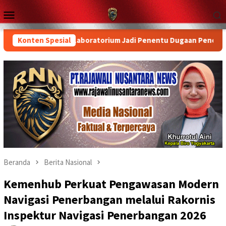
Loncat
Menu
ke
Mobile
konten
y Ratai, Hasil Laboratorium Jadi Penentu Dugaan Pencemaran
Konten Spesial
Beranda
Berita Nasional
Kemenhub Perkuat Pengawasan Modern
Navigasi Penerbangan melalui Rakornis
Inspektur Navigasi Penerbangan 2026