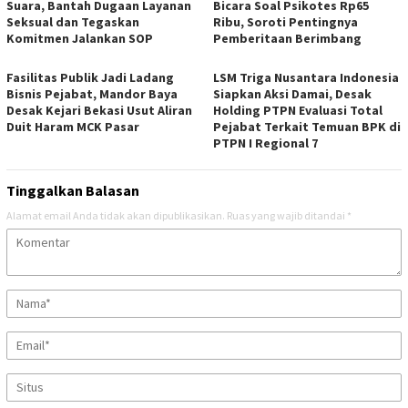
Suara, Bantah Dugaan Layanan
Bicara Soal Psikotes Rp65
Seksual dan Tegaskan
Ribu, Soroti Pentingnya
Komitmen Jalankan SOP
Pemberitaan Berimbang
Fasilitas Publik Jadi Ladang
LSM Triga Nusantara Indonesia
Bisnis Pejabat, Mandor Baya
Siapkan Aksi Damai, Desak
Desak Kejari Bekasi Usut Aliran
Holding PTPN Evaluasi Total
Duit Haram MCK Pasar
Pejabat Terkait Temuan BPK di
PTPN I Regional 7
Tinggalkan Balasan
Alamat email Anda tidak akan dipublikasikan.
Ruas yang wajib ditandai
*