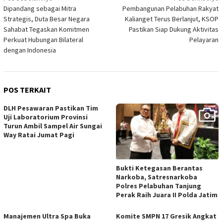
Dipandang sebagai Mitra
Pembangunan Pelabuhan Rakyat
pos
Strategis, Duta Besar Negara
Kalianget Terus Berlanjut, KSOP
Sahabat Tegaskan Komitmen
Pastikan Siap Dukung Aktivitas
Perkuat Hubungan Bilateral
Pelayaran
dengan Indonesia
POS TERKAIT
DLH Pesawaran Pastikan Tim
Uji Laboratorium Provinsi
Turun Ambil Sampel Air Sungai
Way Ratai Jumat Pagi
Bukti Ketegasan Berantas
Narkoba, Satresnarkoba
Polres Pelabuhan Tanjung
Perak Raih Juara II Polda Jatim
Manajemen Ultra Spa Buka
Komite SMPN 17 Gresik Angkat