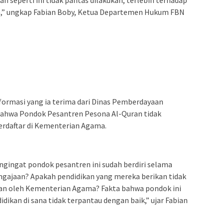
n seperti ini tidak pantas dilakukan, terlebih terhadap
hun,” ungkap Fabian Boby, Ketua Departemen Hukum FBN
ormasi yang ia terima dari Dinas Pemberdayaan
ahwa Pondok Pesantren Pesona Al-Quran tidak
terdaftar di Kementerian Agama.
gingat pondok pesantren ini sudah berdiri selama
ngajaan? Apakah pendidikan yang mereka berikan tidak
kan oleh Kementerian Agama? Fakta bahwa pondok ini
dikan di sana tidak terpantau dengan baik,” ujar Fabian