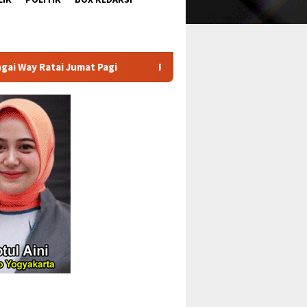
gi
Peninjauan Ulang Akan Dilakukan Pada Hari Senin ata