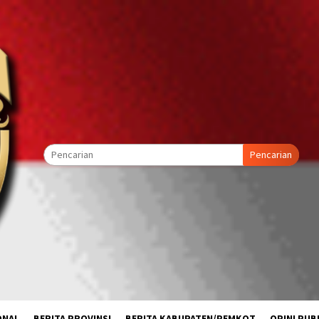
Pencarian
ONAL
BERITA PROVINSI
BERITA KABUPATEN/PEMKOT
OPINI PUB