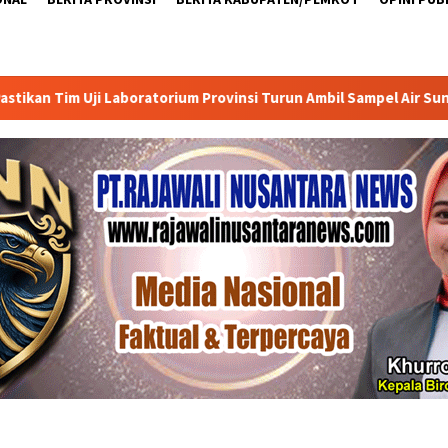
orium Provinsi Turun Ambil Sampel Air Sungai Way Ratai Jumat Pa