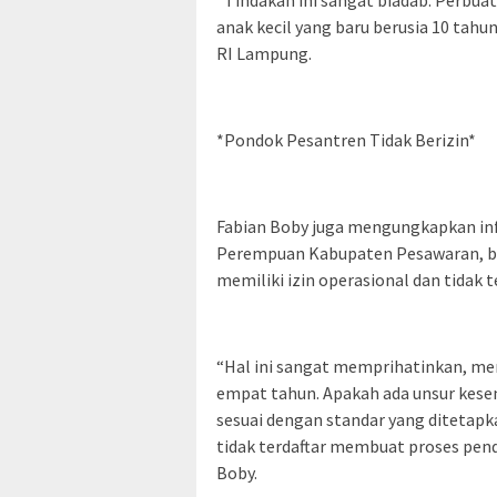
“Tindakan ini sangat biadab. Perbuata
anak kecil yang baru berusia 10 ta
RI Lampung.
*Pondok Pesantren Tidak Berizin*
Fabian Boby juga mengungkapkan inf
Perempuan Kabupaten Pesawaran, b
memiliki izin operasional dan tidak 
“Hal ini sangat memprihatinkan, men
empat tahun. Apakah ada unsur kese
sesuai dengan standar yang ditetap
tidak terdaftar membuat proses pendi
Boby.