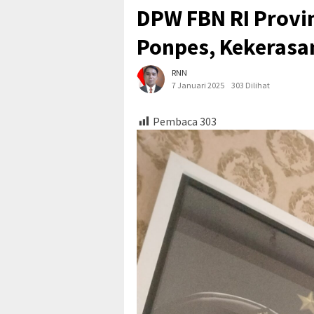
DPW FBN RI Provi
Ponpes, Kekeras
RNN
7 Januari 2025
303 Dilihat
Pembaca
303